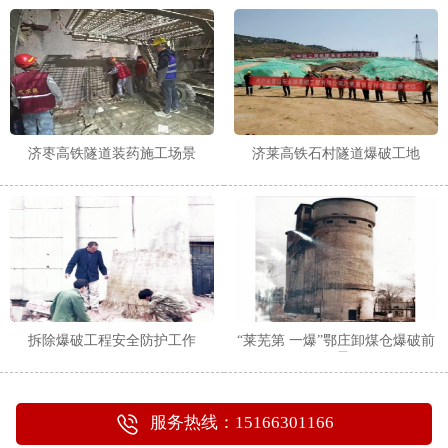
1
2
济枣高铁隧道装药施工场景
济莱高铁石村隧道爆破工地
拆除爆破工程安全防护工作
“莱芜第 一爆”鄂庄卸煤仓爆破前
场景
服务热线：15166301166