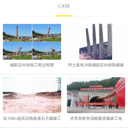
CASE
烟囱定向拆除工程过程图
停土炼焦30座烟囱定向拆除爆破
工程
近330kv超高压线路基石方爆破工
济枣高铁杏花峪隧道爆破工地
程