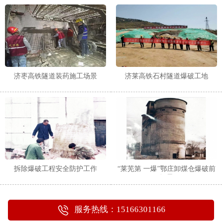
1
2
济枣高铁隧道装药施工场景
济莱高铁石村隧道爆破工地
拆除爆破工程安全防护工作
“莱芜第 一爆”鄂庄卸煤仓爆破前
场景
服务热线：15166301166