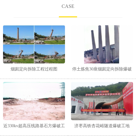
CASE
烟囱定向拆除工程过程图
停土炼焦30座烟囱定向拆除爆破
工程
近330kv超高压线路基石方爆破工
济枣高铁杏花峪隧道爆破工地
程