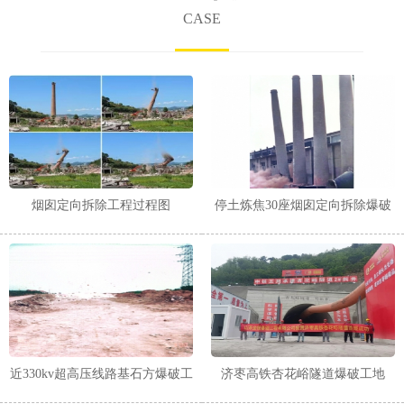
CASE
烟囱定向拆除工程过程图
停土炼焦30座烟囱定向拆除爆破
工程
近330kv超高压线路基石方爆破工
济枣高铁杏花峪隧道爆破工地
程