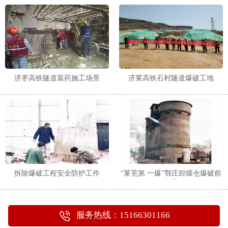
1
2
济枣高铁隧道装药施工场景
济莱高铁石村隧道爆破工地
拆除爆破工程安全防护工作
“莱芜第 一爆”鄂庄卸煤仓爆破前
场景
服务热线：15166301166